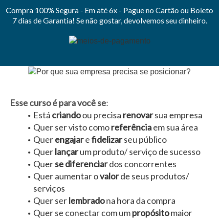
Compra 100% Segura - Em até 6x - Pague no Cartão ou Boleto
7 dias de Garantia! Se não gostar, devolvemos seu dinheiro.
Esse curso é para você se
:
Está
criando
ou precisa
renovar
sua empresa
Quer ser visto como
referência
em sua área
Quer
engajar
e
fidelizar
seu público
Quer
lançar
um produto/ serviço de sucesso
Quer
se diferenciar
dos concorrentes
Quer aumentar o
valor
de seus produtos/
serviços
Quer ser
lembrado
na hora da compra
Quer se conectar com um
propósito
maior